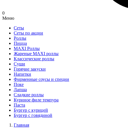
0
Меню
Сеты
Сеты по акции
Роллы
Пицца
MAXI Роллы
Жареные MAXI роллы
Классические роллы
Суши
Горячие закуски
Напитки
Фирменные соусы и специи
Поке
Лапша
Сладкие роллы
Куриное филе темпура
Паста
Бургер с курицей
Бургер с говядиной
Главная