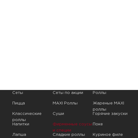
Сеты
Сеты по акции
Роллы
Пицца
MAXI Роллы
Жареные MAXI
роллы
Классические
Суши
Горячие закуски
роллы
Напитки
Фирменные соусы
Поке
и специи
Лапша
Сладкие роллы
Куриное филе