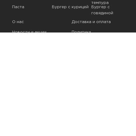
темпура
Паста
Бургер с курицей
Бургер с
говядиной
О нас
Доставка и оплата
Новости и акции
Политика
конфиденциальности
Публичная оферта
Контакты
Вакансии
ул. Кузнецова, 127, Иваново
Работаем: с 12:00 - 22:00
Телефон:
+7 (4932) 26-36-56
Политика конфиденциальности